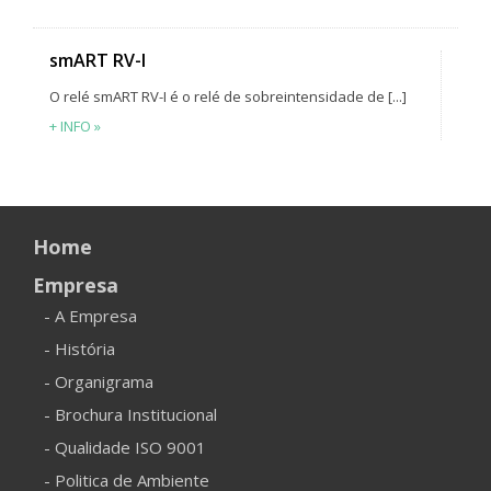
smART RV-I
O relé smART RV-I é o relé de sobreintensidade de [...]
+ INFO »
Home
Empresa
- A Empresa
- História
- Organigrama
- Brochura Institucional
- Qualidade ISO 9001
- Politica de Ambiente