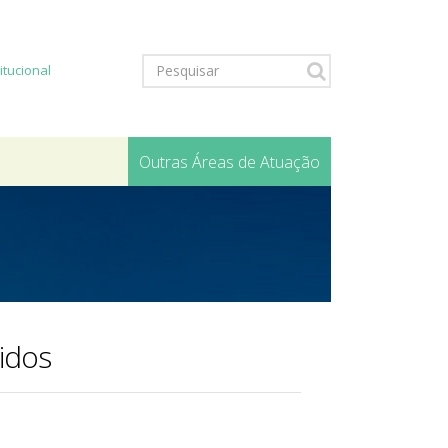
titucional
Outras Áreas de Atuação
idos