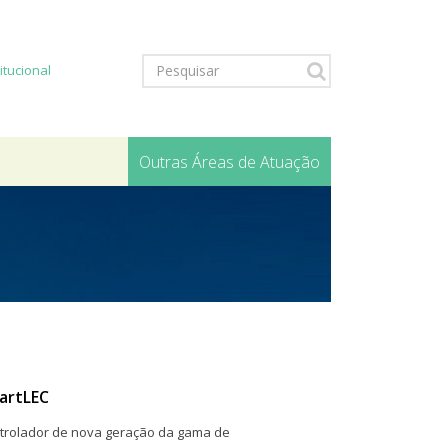
titucional
Outras Áreas de Atuação
artLEC
trolador de nova geração da gama de