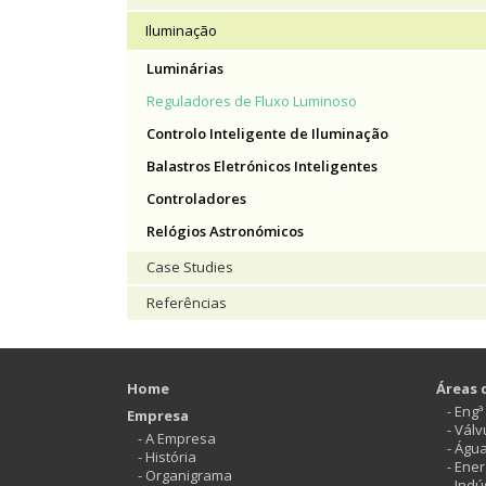
Iluminação
Luminárias
Reguladores de Fluxo Luminoso
Controlo Inteligente de Iluminação
Balastros Eletrónicos Inteligentes
Controladores
Relógios Astronómicos
Case Studies
Referências
Home
Áreas 
- Eng
Empresa
- Vál
- A Empresa
- Águ
- História
- Ener
- Organigrama
- Indú