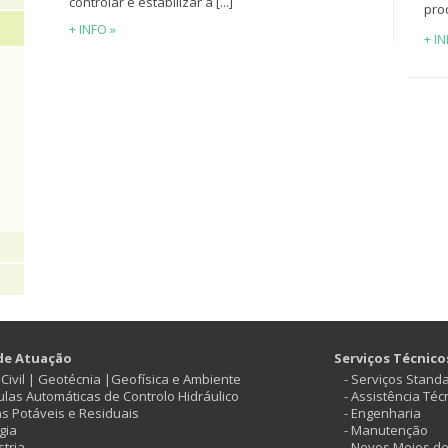
controlar e estabilizar a [...]
prod
+ INFO »
+ IN
de Atuação
Serviços Técnico
ª Civil | Geotécnia |Geofísica e Ambiente
- Serviços Stand
vulas Automáticas de Controlo Hidráulico
- Assistência Téc
as Potáveis e Residuais
- Engenharia
gia
- Manutenção
stria
- Novos Meios d