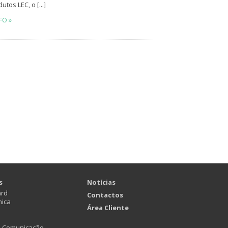
utos LEC, o [...]
FO »
s
Notícias
ard
Contactos
nica
Área Cliente
e Comunicação