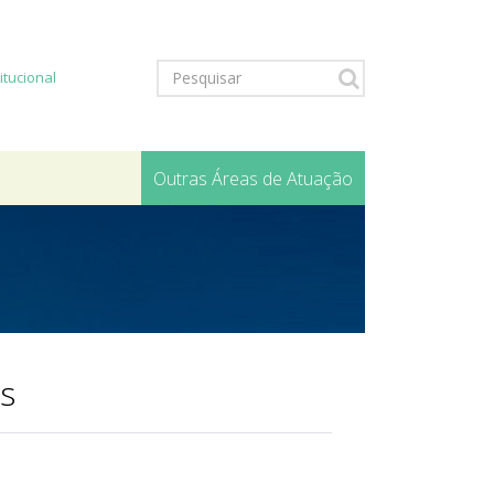
titucional
Outras Áreas de Atuação
s