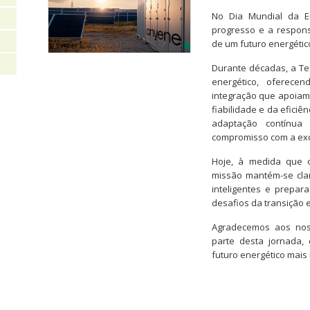
No Dia Mundial da E
progresso e a respons
de um futuro energético
Durante décadas, a Tec
energético, oferece
integração que apoiam
fiabilidade e da efici
adaptação contínua
compromisso com a exc
Hoje, à medida que o
missão mantém-se clar
inteligentes e prepa
desafios da transição e
Agradecemos aos noss
parte desta jornada, 
futuro energético mais 