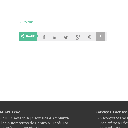
« voltar
de Atuação
Serviços Técnico
ª Civil | Geotécnia |Geofísica e Ambiente
- Serviços Stand
vulas Automáticas de Controlo Hidráulico
- Assistência Téc
as Potáveis e Residuais
- Engenharia