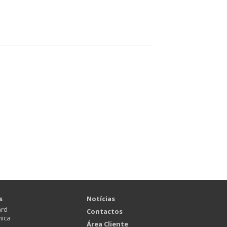
s
Notícias
ard
Contactos
nica
Área Cliente