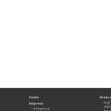
Home
Áreas 
- Eng
Empresa
- Vál
- A Empresa
- Águ