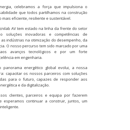
nergia, celebramos a força que impulsiona o
abilidade que todos partilhamos na construção
 mais eficiente, resiliente e sustentável.
nilab AV tem estado na linha da frente do setor
ndo soluções inovadoras e competências de
 as indústrias na otimização do desempenho, da
ência. O nosso percurso tem sido marcado por uma
 aos avanços tecnológicos e por um forte
elência em engenharia.
 panorama energético global evolui, a nossa
a: capacitar os nossos parceiros com soluções
radas para o futuro, capazes de responder aos
nergética e da digitalização.
os clientes, parceiros e equipa por fazerem
e esperamos continuar a construir, juntos, um
inteligente.