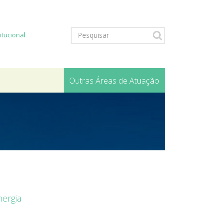
titucional
Outras Áreas de Atuação
nergia